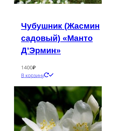
Чубушник (Жасмин
садовый) «Манто
Д’Эрмин»
1400
₽
В корзину