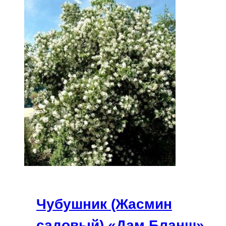
Чубушник (Жасмин
садовый) «Дам Бланш»