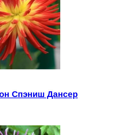
тон Спэниш Дансер