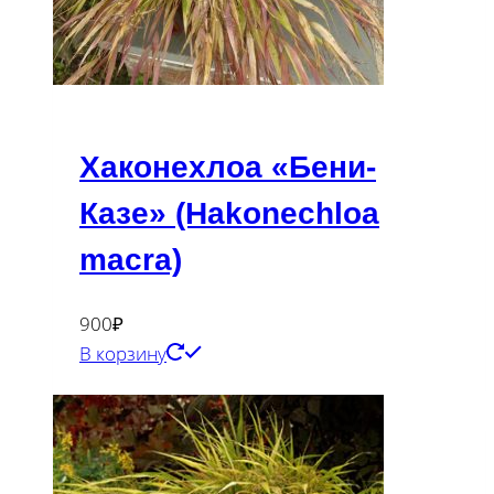
Хаконехлоа «Бени-
Казе» (Hakonechloa
macra)
900
₽
В корзину