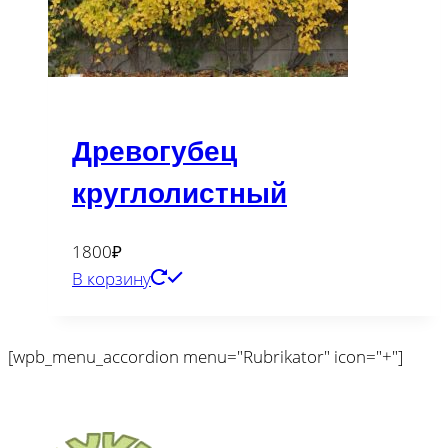
Древогубец
круглолистный
1800
₽
В корзину
[wpb_menu_accordion menu="Rubrikator" icon="+"]