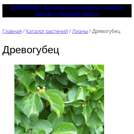
ВНИМАНИЕ!!! Доставка осуществялется только по
Липецку и Липецкой области
Главная
/
Каталог растений
/
Лианы
/
Древогубец
Древогубец