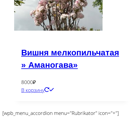
Вишня мелкопильчатая
» Аманогава»
8000
₽
В корзину
[wpb_menu_accordion menu="Rubrikator" icon="+"]