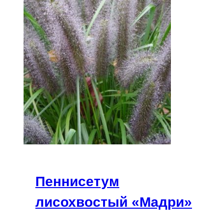
Пеннисетум
лисохвостый «Мадри»