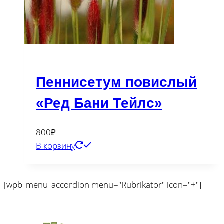
Пеннисетум повислый
«Ред Бани Тейлс»
800
₽
В корзину
[wpb_menu_accordion menu="Rubrikator" icon="+"]