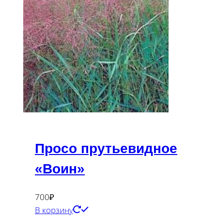
Просо прутьевидное
«Воин»
700
₽
В корзину