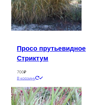
Просо прутьевидное
Стриктум
700
₽
В корзину