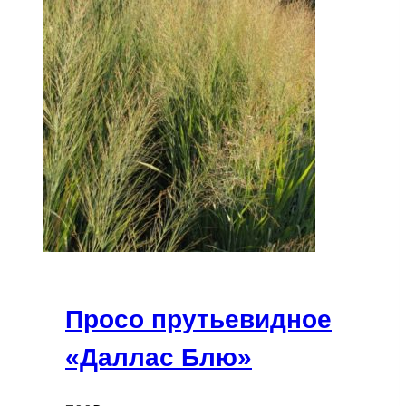
Просо прутьевидное
«Даллас Блю»