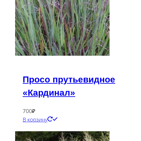
Просо прутьевидное
«Кардинал»
700
₽
В корзину