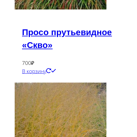
Просо прутьевидное
«Скво»
700
₽
В корзину