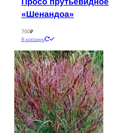
Просо прутьевидное
«Шенандоа»
700
₽
В корзину