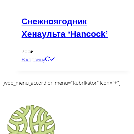
Снежноягодник
Хенаульта ‘Hancock’
700
₽
В корзину
[wpb_menu_accordion menu="Rubrikator" icon="+"]