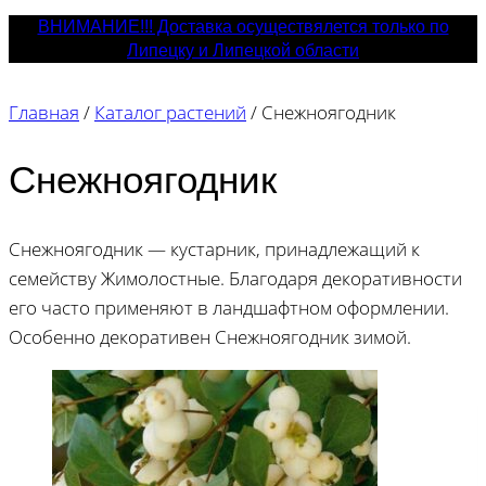
ВНИМАНИЕ!!! Доставка осуществялется только по
Липецку и Липецкой области
Главная
/
Каталог растений
/
Снежноягодник
Снежноягодник
Снежноягодник — кустарник, принадлежащий к
семейству Жимолостные. Благодаря декоративности
его часто применяют в ландшафтном оформлении.
Особенно декоративен Снежноягодник зимой.