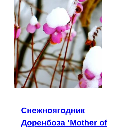
Снежноягодник
Доренбоза ‘Mother of