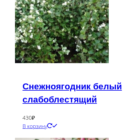
Снежноягодник белый
слабоблестящий
430
₽
В корзину