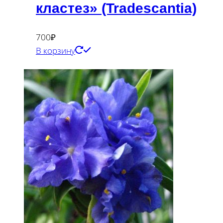
кластез» (Tradescantia)
700
₽
В корзину