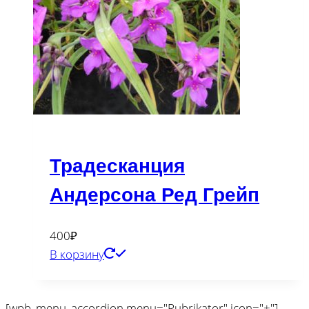
Традесканция
Андерсона Ред Грейп
400
₽
В корзину
[wpb_menu_accordion menu="Rubrikator" icon="+"]