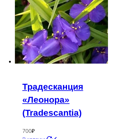
Традесканция
«Леонора»
(Tradescantia)
700
₽