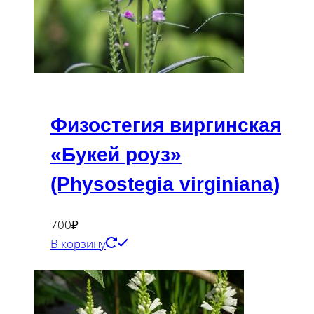
Физостегия виргинская
«Букей роуз»
(Physostegia virginiana)
700
₽
В корзину