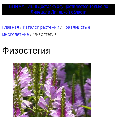
ВНИМАНИЕ!!! Доставка осуществялется только по
Липецку и Липецкой области
Главная
/
Каталог растений
/
Травянистые
многолетние
/
Физостегия
Физостегия