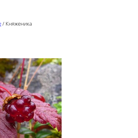
е
/
Княженика