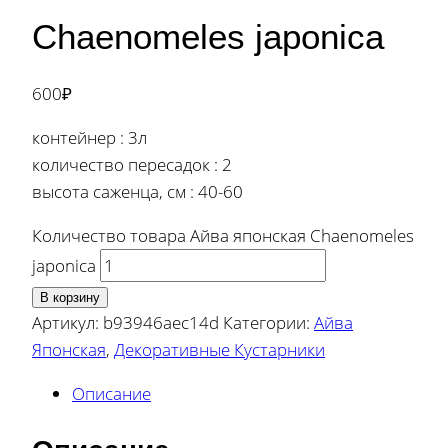
Chaenomeles japonica
600
₽
контейнер : 3л
количество пересадок : 2
высота саженца, см : 40-60
Количество товара Айва японская Chaenomeles
japonica
В корзину
Артикул:
b93946aec14d
Категории:
Айва
Японская
,
Декоративные Кустарники
Описание