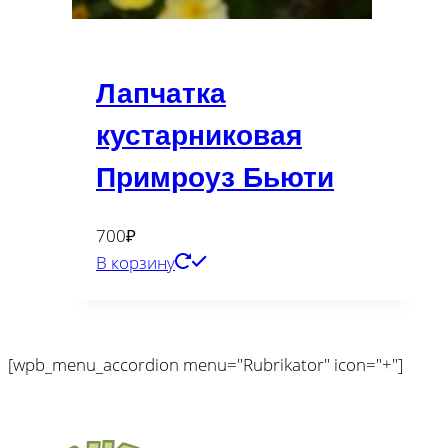
Лапчатка
кустарниковая
Примроуз Бьюти
700
₽
В корзину
[wpb_menu_accordion menu="Rubrikator" icon="+"]