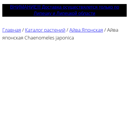
ВНИМАНИЕ!!! Доставка осуществялется только по
Липецку и Липецкой области
Главная
/
Каталог растений
/
Айва Японская
/
Айва
японская Chaenomeles japonica