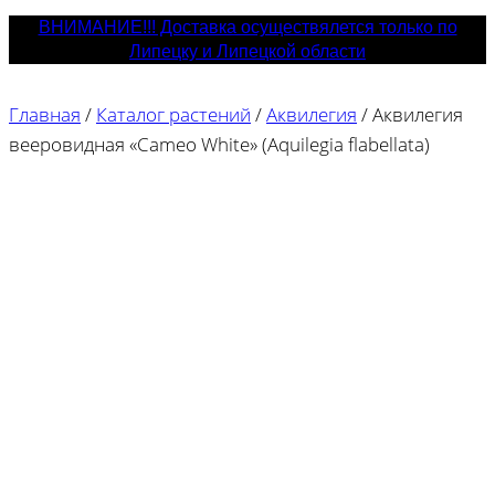
ВНИМАНИЕ!!! Доставка осуществялется только по
Липецку и Липецкой области
Главная
/
Каталог растений
/
Аквилегия
/
Аквилегия
вееровидная «Cameo White» (Aquilegia flabellata)