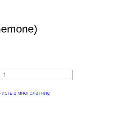
nemone)
)
нистые многолетние