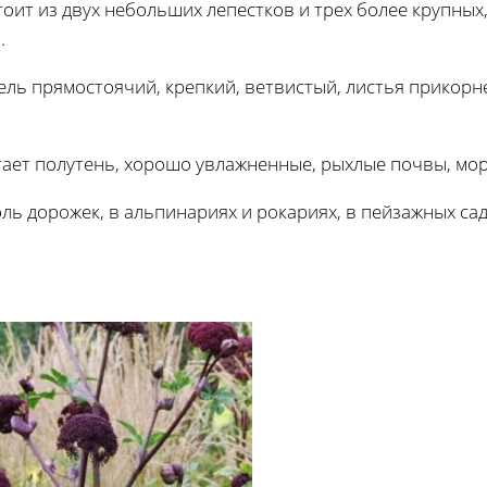
тоит из двух небольших лепестков и трех более крупны
.
ебель прямостоячий, крепкий, ветвистый, листья прикор
тает полутень, хорошо увлажненные, рыхлые почвы, мор
ь дорожек, в альпинариях и рокариях, в пейзажных сада