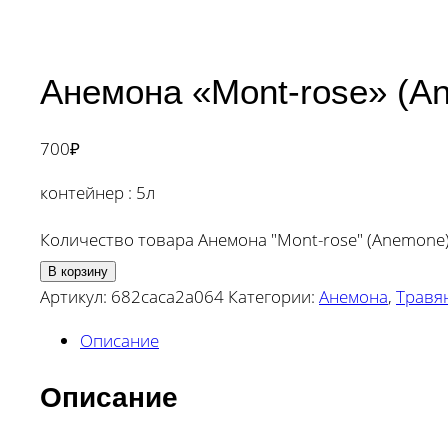
Анемона «Mont-rose» (A
700
₽
контейнер : 5л
Количество товара Анемона "Mont-rose" (Anemone
В корзину
Артикул:
682caca2a064
Категории:
Анемона
,
Травя
Описание
Описание