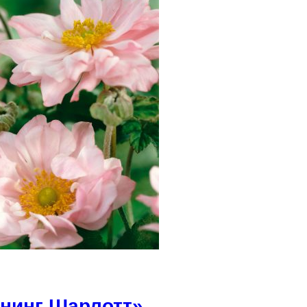
енинг Шарлотт»