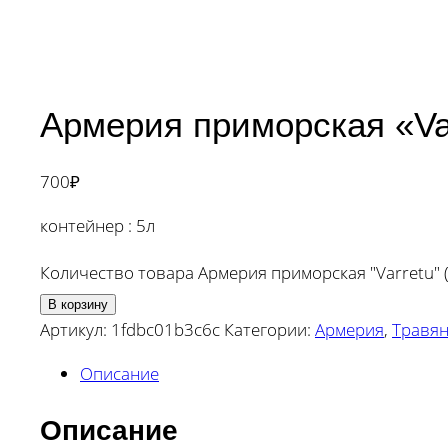
Армерия приморская «Var
700
₽
контейнер : 5л
Количество товара Армерия приморская "Varretu" (
В корзину
Артикул:
1fdbc01b3c6c
Категории:
Армерия
,
Травян
Описание
Описание