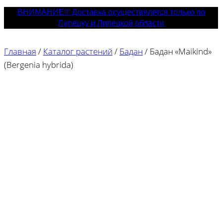
ВНИМАНИЕ!!! Доставка осуществялется только по
Липецку и Липецкой области
Главная
/
Каталог растений
/
Бадан
/
Бадан «Maikind»
(Bergenia hybrida)