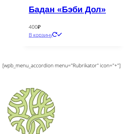
Бадан «Бэби Дол»
400
₽
В корзину
[wpb_menu_accordion menu="Rubrikator" icon="+"]