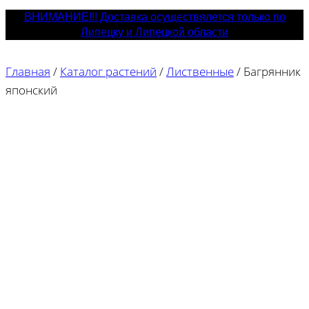
ВНИМАНИЕ!!! Доставка осуществялется только по
Липецку и Липецкой области
Главная
/
Каталог растений
/
Лиственные
/
Багрянник
японский