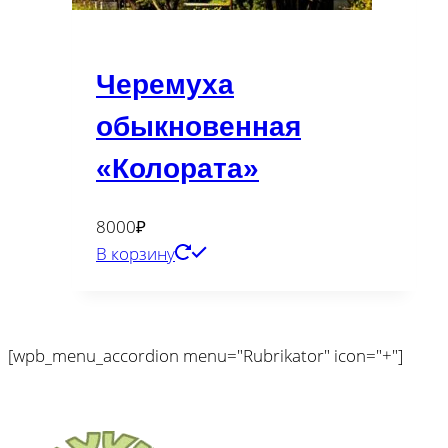
Черемуха
обыкновенная
«Колората»
8000
₽
В корзину
[wpb_menu_accordion menu="Rubrikator" icon="+"]