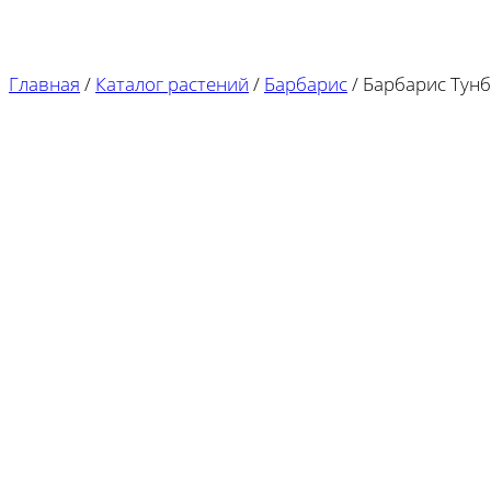
Главная
/
Каталог растений
/
Барбарис
/
Барбарис Тунб