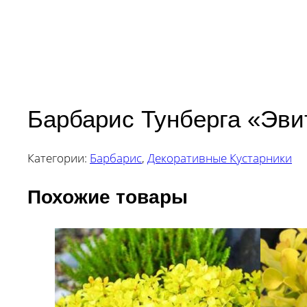
Барбарис Тунберга «Эви
Категории:
Барбарис
,
Декоративные Кустарники
Похожие товары