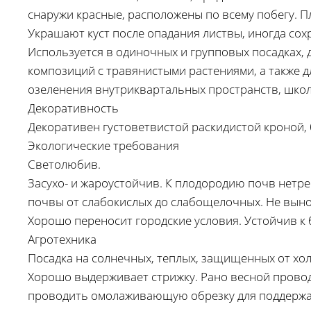
снаружи красные, расположены по всему побегу. П
Украшают куст после опадания листвы, иногда сох
Используется в одиночных и групповых посадках, 
композиций с травянистыми растениями, а также д
озеленения внутриквартальных пространств, школь
Декоративность
Декоративен густоветвистой раскидистой кроной,
Экологические требования
Светолюбив.
Засухо- и жароустойчив. К плодородию почв нетр
почвы от слабокислых до слабощелочных. Не выно
Хорошо переносит городские условия. Устойчив к 
Агротехника
Посадка на солнечных, теплых, защищенных от хо
Хорошо выдерживает стрижку. Рано весной провод
проводить омолаживающую обрезку для поддержан