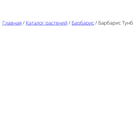
Главная
/
Каталог растений
/
Барбарис
/
Барбарис Тунб