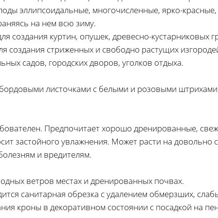
лоды эллипсоидальные, многочисленные, ярко-красные, 
раняясь на нем всю зиму.
для создания куртин, опушек, древесно-кустарниковых г
ля создания стриженных и свободно растущих изгороде
ных садов, городских дворов, уголков отдыха.
 бордовыми листочками с белыми и розовыми штрихами
ебователен. Предпочитает хорошо дренированные, свеж
сит застойного увлажнения. Может расти на довольно 
болезням и вредителям.
лодных ветров местах и дренированных почвах.
ится санитарная обрезка с удалением обмерзших, слабы
ия кроны в декоративном состоянии с посадкой на пен