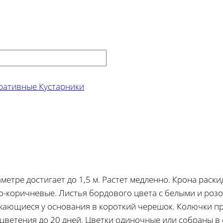
ративные Кустарники
метре достигает до 1,5 м. Растет медленно. Крона раск
о-коричневые. Листья бордового цвета с белыми и роз
ужающиеся у основания в короткий черешок. Колючки про
ветения до 20 дней. Цветки одиночные или собраны в 