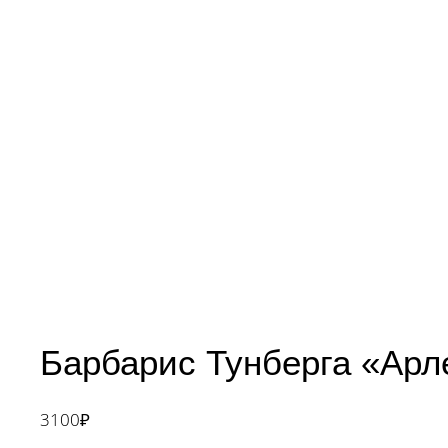
Барбарис Тунберга «Арл
3100
₽