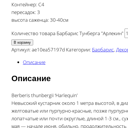
Контейнер: С4
пересадок: 3
высота саженца: 30-40см
Количество товара Барбарис Тунберга "Арлекин"
В корзину
Артикул:
ae10ea57197d
Категории:
Барбарис
,
Деко
Описание
Описание
Berberis thunbergii ‘Harlequin’
Невысокий кустарник около 1 метра высотой, в диа
желтоватые или пурпурно-красные, позже пурпурн
лопатчатые или почти округлые, длиной 1-3 см., с
мая — начале июня, обильно, продолжительность ц