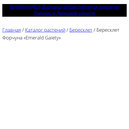
ВНИМАНИЕ!!! Доставка осуществялется только по
Липецку и Липецкой области
Главная
/
Каталог растений
/
Бересклет
/
Бересклет
Форчуна «Emerald Gaiety»