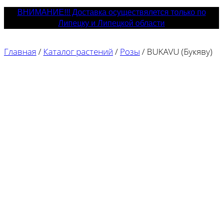
ВНИМАНИЕ!!! Доставка осуществялется только по
Липецку и Липецкой области
Главная
/
Каталог растений
/
Розы
/
BUKAVU (Букяву)