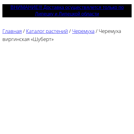
ВНИМАНИЕ!!! Доставка осуществялется только по
Липецку и Липецкой области
Главная
/
Каталог растений
/
Черемуха
/
Черемуха
виргинская «Шуберт»