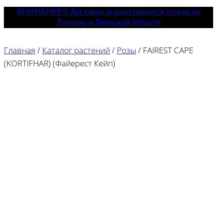
ВНИМАНИЕ!!! Доставка осуществялется только по
Липецку и Липецкой области
Главная
/
Каталог растений
/
Розы
/
FAIREST CAPE
(KORTIFHAR) (Файерест Кейп)