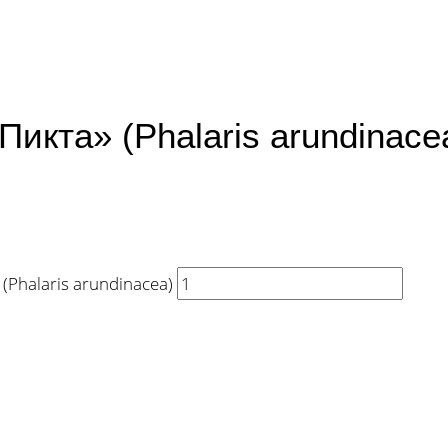
икта» (Phalaris arundinace
Phalaris arundinacea)