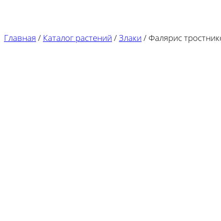
Главная
/
Каталог растений
/
Злаки
/
Фалярис тростнико