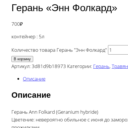
Герань «Энн Фолкард»
700
₽
контейнер : 5л
Количество товара Герань "Энн Фолкард"
В корзину
Артикул:
3d81d9b18973
Категории:
Герань
,
Травян
Описание
Описание
Герань Ann Folkard (Geranium hybride)
Цветение: невероятно обильное с июня до замороз
прожилками.