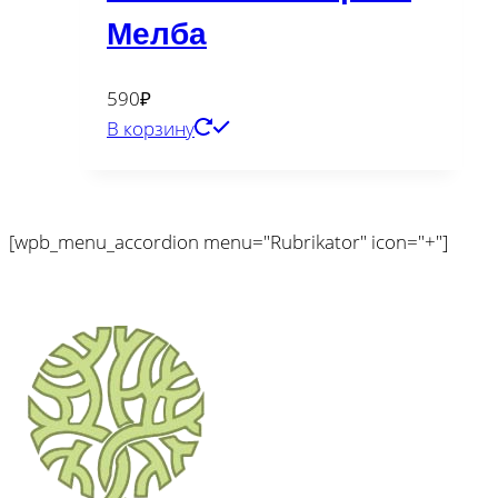
Мелба
590
₽
В корзину
[wpb_menu_accordion menu="Rubrikator" icon="+"]