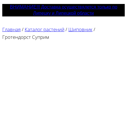
ВНИМАНИЕ!!! Доставка осуществялется только по
Липецку и Липецкой области
Главная
/
Каталог растений
/
Шиповник
/
Гротендорст Суприм