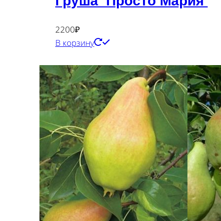
Груша ‘Просто Мария’
2200
₽
В корзину