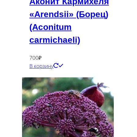
Аконит Кармихеля
«Arendsii» (Борец)
(Aconitum
carmichaeli)
700
₽
В корзину