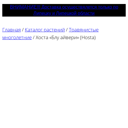
ВНИМАНИЕ!!! Доставка осуществялется только по
Липецку и Липецкой области
Главная
/
Каталог растений
/
Травянистые
многолетние
/
Хоста «Блу айвери» (Hosta)