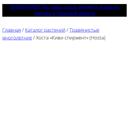
ВНИМАНИЕ!!! Доставка осуществялется только по
Липецку и Липецкой области
Главная
/
Каталог растений
/
Травянистые
многолетние
/
Хоста «Киви спирмент» (Hosta)