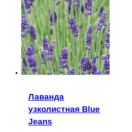
Лаванда
узколистная Blue
Jeans