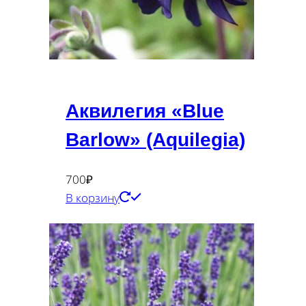
Аквилегия «Blue
Barlow» (Aquilegia)
700
₽
В корзину