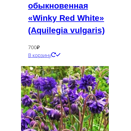
обыкновенная
«Winky Red White»
(Aquilegia vulgaris)
700
₽
В корзину