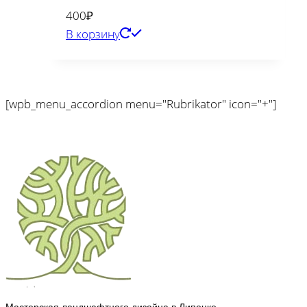
400
₽
В корзину
[wpb_menu_accordion menu="Rubrikator" icon="+"]