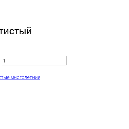
тистый
й
стые многолетние