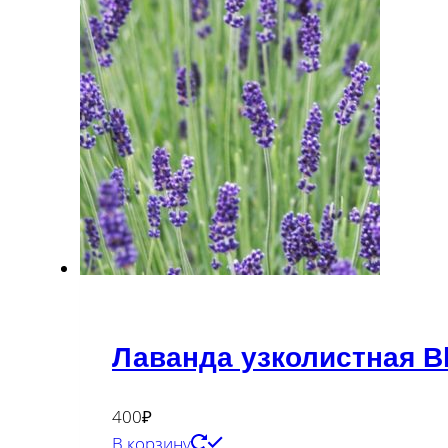
Лаванда узколистная B
400
₽
В корзину