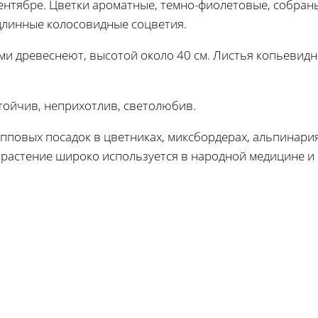
сентябре. Цветки ароматные, темно-фиолетовые, собран
длинные колосовидные соцветия.
ами древеснеют, высотой около 40 см. Листья копьевидны
тойчив, неприхотлив, светолюбив.
пповых посадок в цветниках, миксбордерах, альпинария
растение широко используется в народной медицине и 