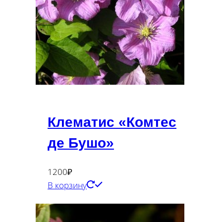
Клематис «Комтес
де Бушо»
1200
₽
В корзину