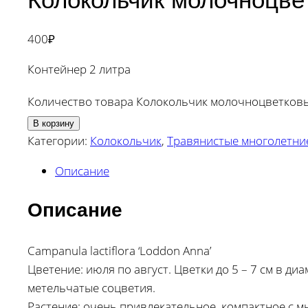
400
₽
Контейнер 2 литра
Количество товара Колокольчик молочноцветков
В корзину
Категории:
Колокольчик
,
Травянистые многолетни
Описание
Описание
Campanula lactiflora ‘Loddon Anna’
Цветение: июля по август. Цветки до 5 – 7 см в д
метельчатые соцветия.
Растение: очень привлекательное, компактное с м