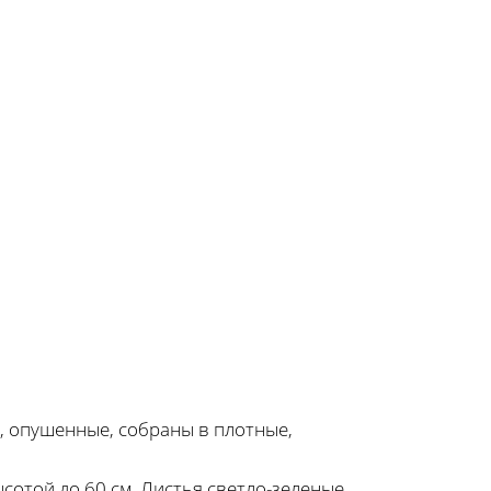
е, опушенные, собраны в плотные,
отой до 60 см. Листья светло-зеленые,