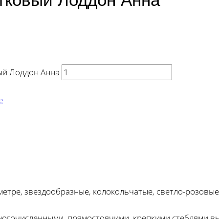
ый Лоддон Анна
е
иаметре, звездообразные, колокольчатые, светло-розовы
ногочисленными, прямостоячими, крепкими стеблями выс