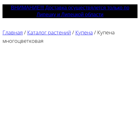
ВНИМАНИЕ!!! Доставка осуществялется только по
Липецку и Липецкой области
Главная
/
Каталог растений
/
Купена
/
Купена
многоцветковая