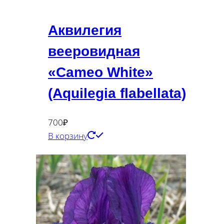
Аквилегия
вееровидная
«Cameo White»
(Aquilegia flabellata)
700
₽
В корзину