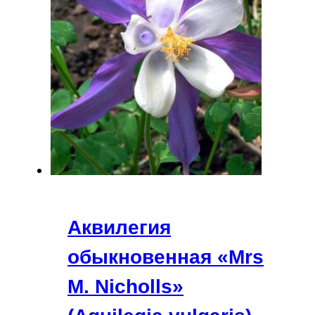
Аквилегия
обыкновенная «Mrs
M. Nicholls»