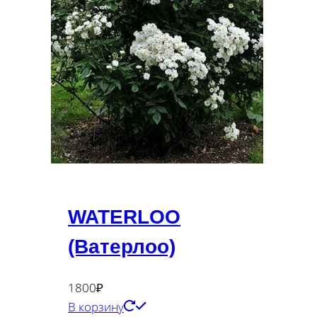
WATERLOO
(Ватерлоо)
1800
₽
В корзину