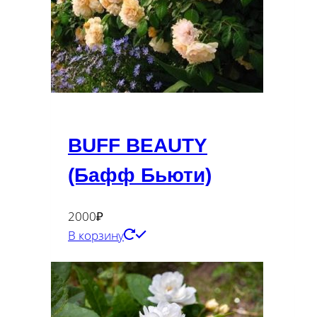
BUFF BEAUTY
(Бафф Бьюти)
2000
₽
В корзину