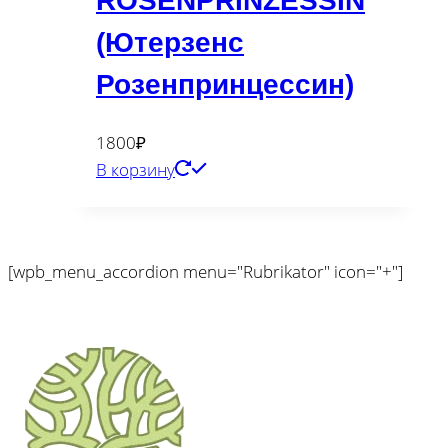
ROSENPRINZESSIN
(Ютерзенс
Розенпринцессин)
1800
₽
В корзину
[wpb_menu_accordion menu="Rubrikator" icon="+"]