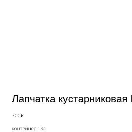
Лапчатка кустарниковая
700
₽
контейнер : 3л