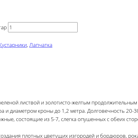
тар
Кустарники
,
Лапчатка
зеленой листвой и золотисто-желтым продолжительным
а и диаметром кроны до 1,2 метра. Долговечность 20-30 
жные, состоящие из 5-7, слегка опушенных с обеих сто
 создания плотных цветущих изгородей и бордюров, рок