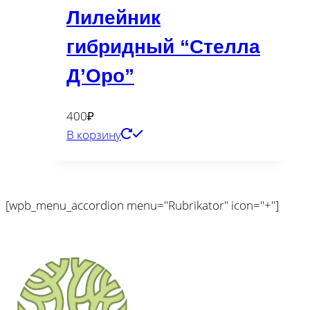
Лилейник
гибридный “Стелла
Д’Оро”
400
₽
В корзину
[wpb_menu_accordion menu="Rubrikator" icon="+"]