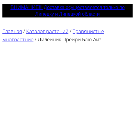
ВНИМАНИЕ!!! Доставка осуществялется только по
Липецку и Липецкой области
Главная
/
Каталог растений
/
Травянистые
многолетние
/
Лилейник Прейри Блю Айз