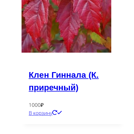
Клен Гиннала (К.
приречный)
1000
₽
В корзину