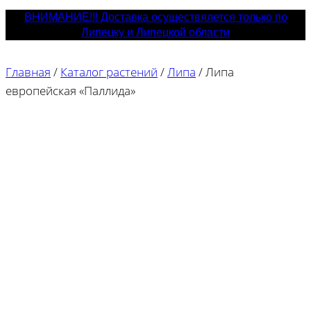
ВНИМАНИЕ!!! Доставка осуществялется только по
Липецку и Липецкой области
Главная
/
Каталог растений
/
Липа
/
Липа
европейская «Паллида»