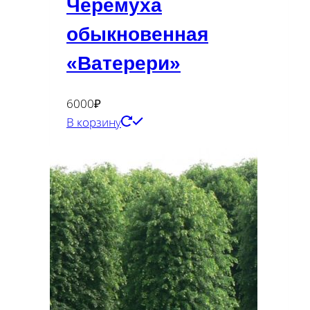
Черемуха
обыкновенная
«Ватерери»
6000
₽
В корзину