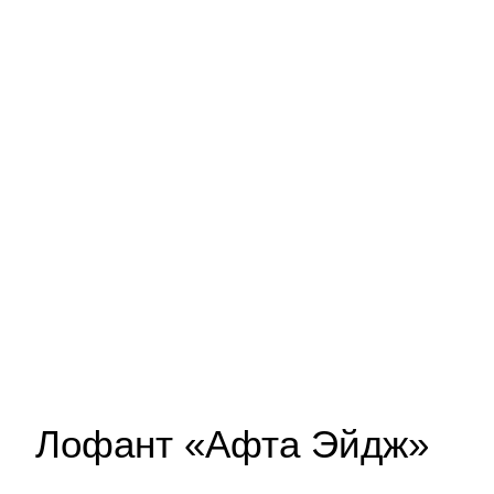
Лофант «Афта Эйдж»