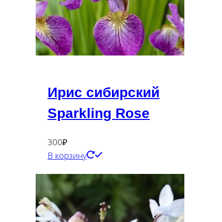
Ирис сибирский
Sparkling Rose
300
₽
В корзину