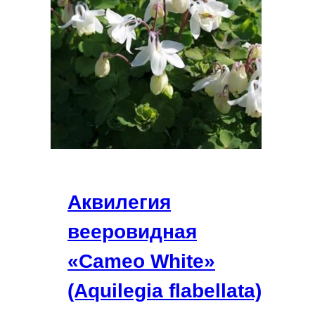
Аквилегия
вееровидная
«Cameo White»
(Aquilegia flabellata)