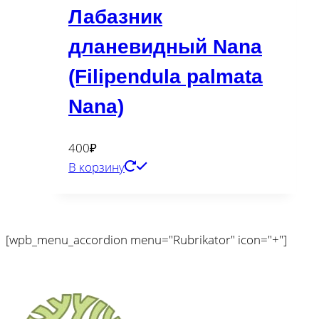
Лабазник
дланевидный Nana
(Filipendula palmata
Nana)
400
₽
В корзину
[wpb_menu_accordion menu="Rubrikator" icon="+"]