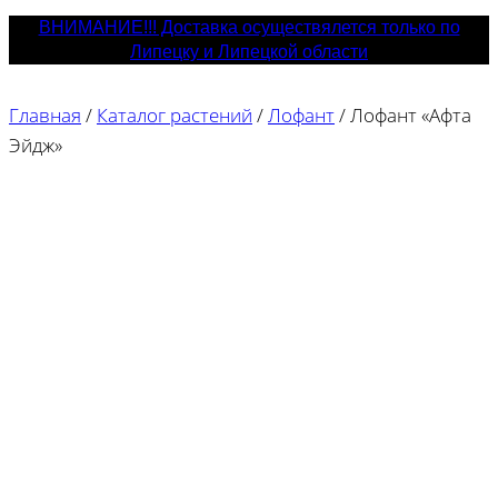
ВНИМАНИЕ!!! Доставка осуществялется только по
Липецку и Липецкой области
Главная
/
Каталог растений
/
Лофант
/
Лофант «Афта
Эйдж»