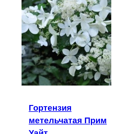
Гортензия
метельчатая Прим
Уайт