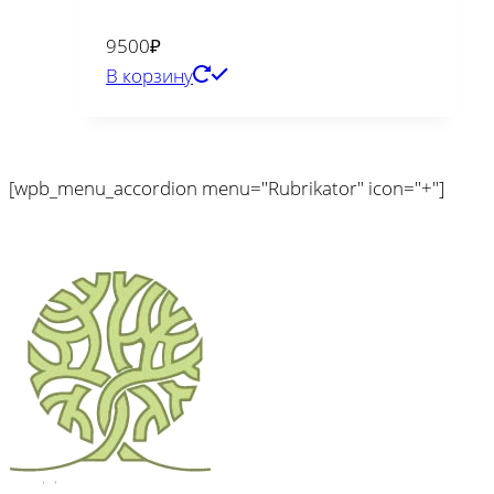
9500
₽
В корзину
[wpb_menu_accordion menu="Rubrikator" icon="+"]