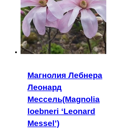
Магнолия Лебнера
Леонард
Мессель(Magnolia
loebneri ‘Leonard
Messel’)