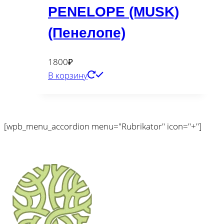
PENELOPE (MUSK)
(Пенелопе)
1800
₽
В корзину
[wpb_menu_accordion menu="Rubrikator" icon="+"]