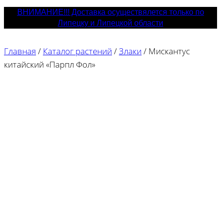
ВНИМАНИЕ!!! Доставка осуществялется только по
Липецку и Липецкой области
Главная
/
Каталог растений
/
Злаки
/
Мискантус
китайский «Парпл Фол»