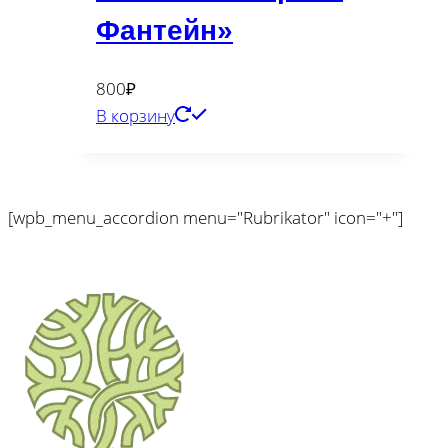
Фантейн»
800
₽
В корзину
[wpb_menu_accordion menu="Rubrikator" icon="+"]