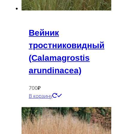
Вейник
тростниковидный
(Сalamagrostis
arundinacea)
700
₽
В корзину