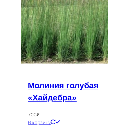
Молиния голубая
«Хайдебра»
700
₽
В корзину