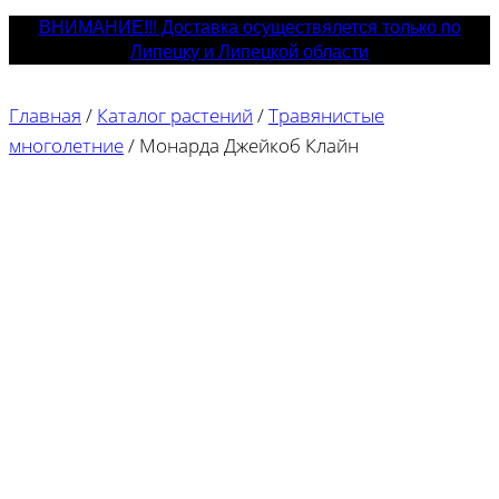
ВНИМАНИЕ!!! Доставка осуществялется только по
Липецку и Липецкой области
Главная
/
Каталог растений
/
Травянистые
многолетние
/
Монарда Джейкоб Клайн