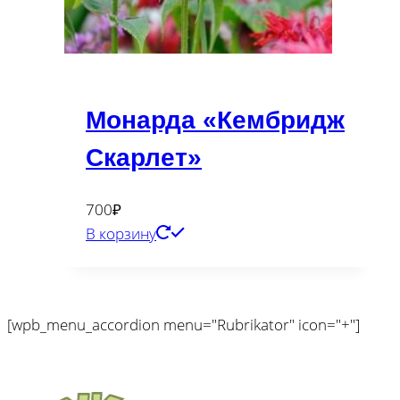
Монарда «Кембридж
Скарлет»
700
₽
В корзину
[wpb_menu_accordion menu="Rubrikator" icon="+"]