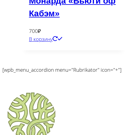
Монарда «Бьюти оф
Кабэм»
700
₽
В корзину
[wpb_menu_accordion menu="Rubrikator" icon="+"]