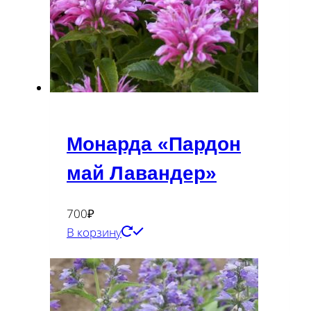
Монарда «Пардон
май Лавандер»
700
₽
В корзину