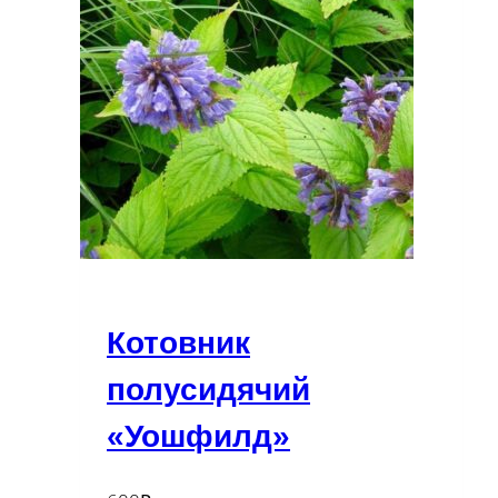
Котовник
полусидячий
«Уошфилд»