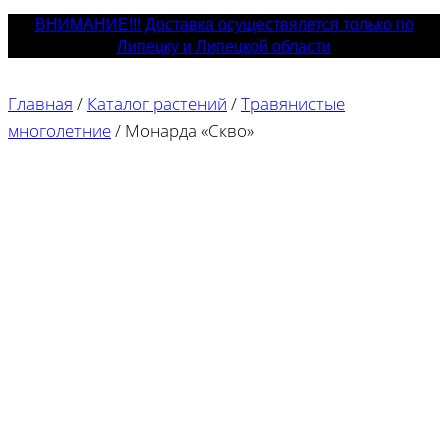
ВНИМАНИЕ!!! Доставка осуществялется только по
Липецку и Липецкой области
Главная
/
Каталог растений
/
Травянистые
многолетние
/
Монарда «Скво»