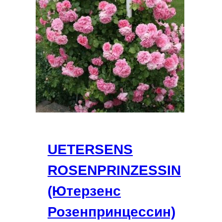
UETERSENS
ROSENPRINZESSIN
(Ютерзенс
Розенпринцессин)