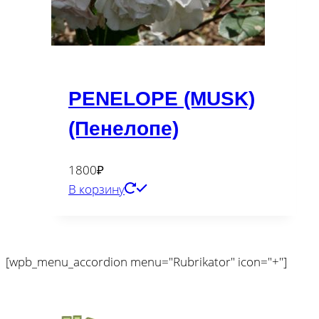
PENELOPE (MUSK)
(Пенелопе)
1800
₽
В корзину
[wpb_menu_accordion menu="Rubrikator" icon="+"]