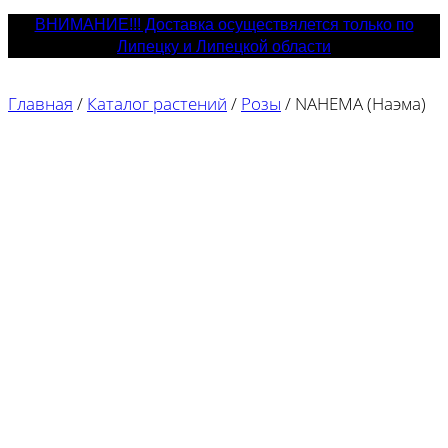
ВНИМАНИЕ!!! Доставка осуществялется только по
Липецку и Липецкой области
Главная
/
Каталог растений
/
Розы
/
NAHEMA (Наэма)