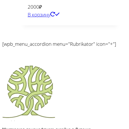
2000
₽
В корзину
[wpb_menu_accordion menu="Rubrikator" icon="+"]