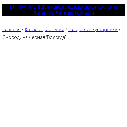
ВНИМАНИЕ!!! Доставка осуществялется только по
Липецку и Липецкой области
Главная
/
Каталог растений
/
Плодовые кустарники
/
Смородина черная ‘Вологда’