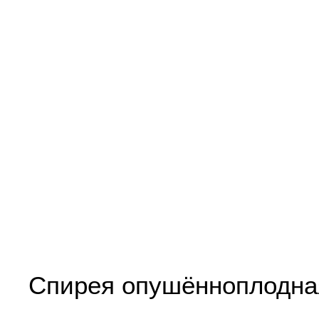
Спирея опушённоплодна