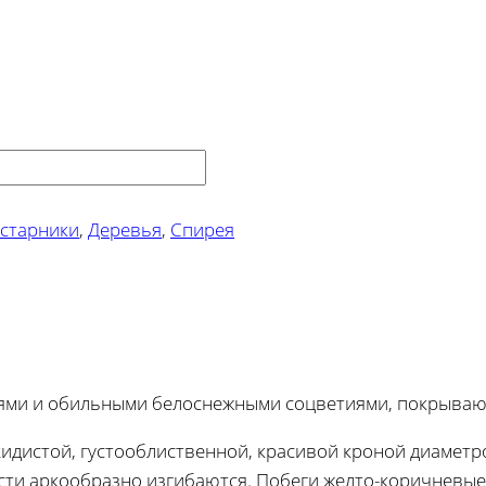
старники
,
Деревья
,
Спирея
вями и обильными белоснежными соцветиями, покрыва
кидистой, густооблиственной, красивой кроной диаметро
сти аркообразно изгибаются. Побеги желто-коричневые 