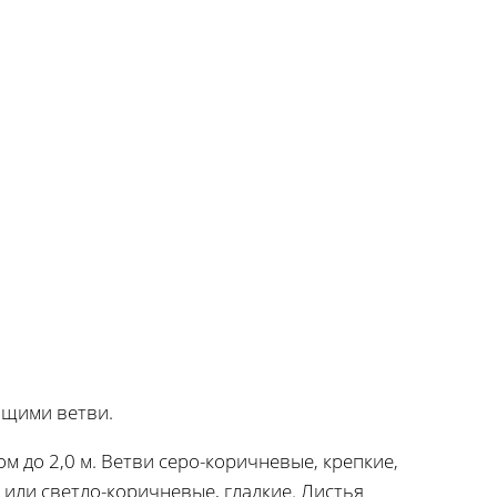
ющими ветви.
м до 2,0 м. Ветви серо-коричневые, крепкие,
или светло-коричневые, гладкие. Листья