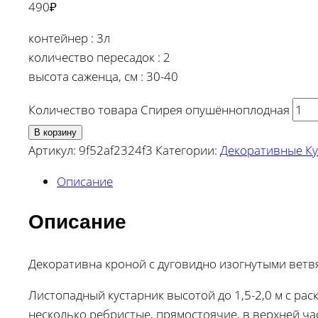
490
₽
контейнер : 3л
количество пересадок : 2
высота саженца, см : 30-40
Количество товара Спирея опушённоплодная
В корзину
Артикул:
9f52af2324f3
Категории:
Декоративные Ку
Описание
Описание
Декоративна кроной с дуговидно изогнутыми вет
Листопадный кустарник высотой до 1,5-2,0 м с рас
несколько ребристые, прямостоячие, в верхней ча