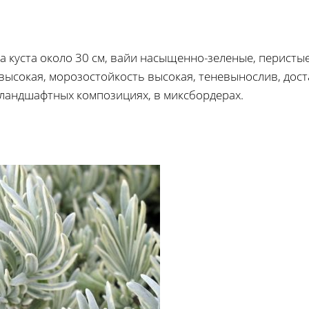
на куста около 30 см, вайи насыщенно-зеленые, перисты
 высокая, морозостойкость высокая, теневынослив, дос
 ландшафтных композициях, в миксбордерах.