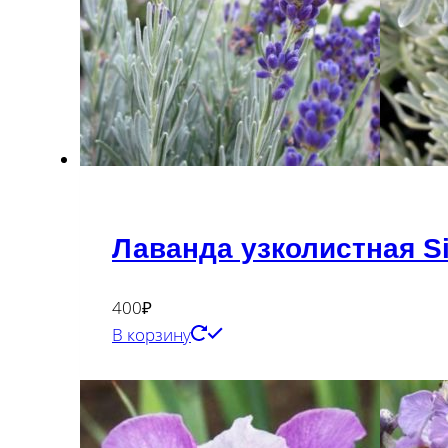
Лаванда узколистная Si
400
₽
В корзину