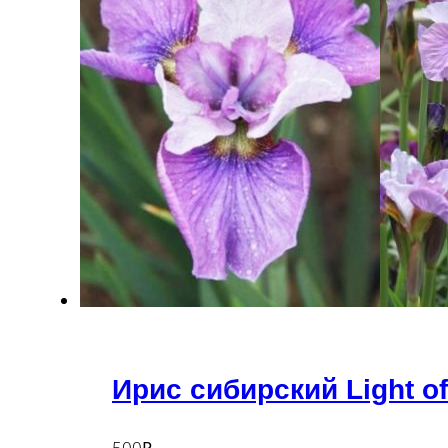
Ирис сибирский Light of
500
₽