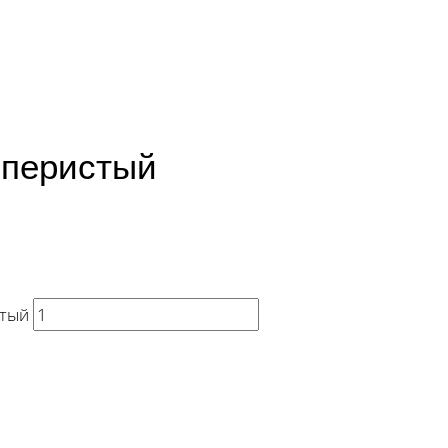
-перистый
стый