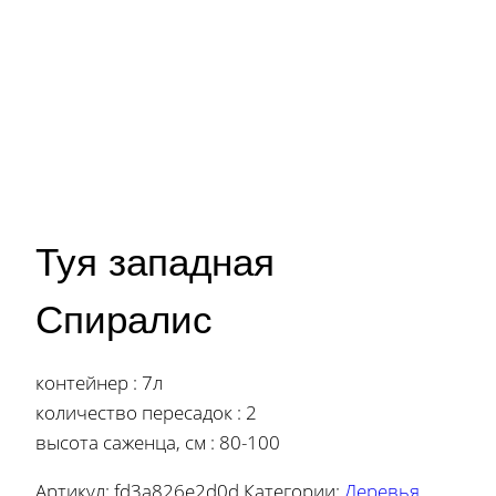
Туя западная
Спиралис
контейнер : 7л
количество пересадок : 2
высота саженца, см : 80-100
Артикул:
fd3a826e2d0d
Категории:
Деревья
,